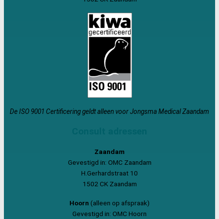
De ISO 9001 Certificering geldt alleen voor Jongsma Medical Zaandam
Consult adressen
Zaandam
Gevestigd in: OMC Zaandam
H.Gerhardstraat 10
1502 CK Zaandam
Hoorn
(alleen op afspraak)
Gevestigd in: OMC Hoorn