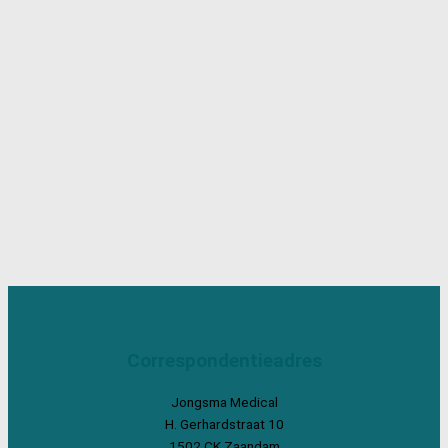
Correspondentieadres
Jongsma Medical
H. Gerhardstraat 10
1502 CK Zaandam