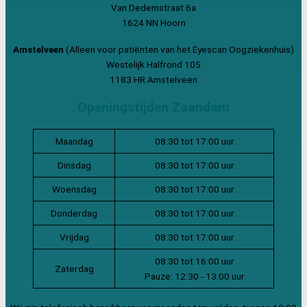
Van Dedemstraat 6a
1624 NN Hoorn
Amstelveen
(Alleen voor patiënten van het Eyescan Oogziekenhuis)
Westelijk Halfrond 105
1183 HR Amstelveen
Openingstijden Zaandam
Maandag
08:30 tot 17:00 uur
Dinsdag
08:30 tot 17:00 uur
Woensdag
08:30 tot 17:00 uur
Donderdag
08:30 tot 17:00 uur
Vrijdag
08:30 tot 17:00 uur
08:30 tot 16:00 uur
Zaterdag
Pauze: 12:30 - 13:00 uur