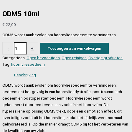
ODM5 10ml
€
22,00
ODM5 wordt aanbevolen om hoornvliesoedeem te verminderen
ODM5
-
+
Toevoegen aan winkelwagen
10ml
Categorieën:
Ogen bevochtigen
,
Ogen reinigen
,
Overige producten
aantal
Tag:
hoornvliesoedeem
Beschrijving
ODM5 wordt aanbevolen om hoornvliesoedeem te verminderen:
oedeem dat het gevolg is van hoornvliesdystrofie, posttraumatisch
oedeem en postoperatief oedeem. Hoornvliesoedeem wordt
gekenmerkt door een teveel aan vocht in het hoornvlies. De
hypersaliene oplossing ODM5 trekt, door een osmotisch effect, dit
overtollige vocht uit het hoornvlies, zodat het tijdelijk weer normaal
gehydrateerd is. Op die manier draagt ODM5 bij tot het verbeteren van
de kwaliteit van uw zicht.