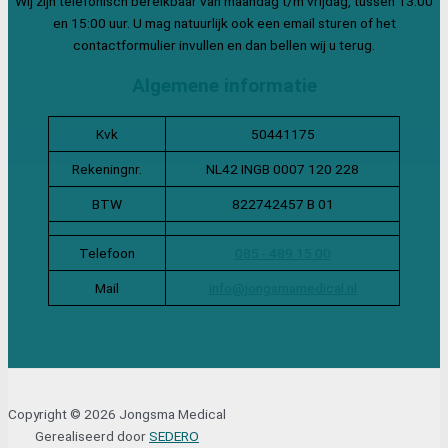
Wij zijn telefonisch bereikbaar van maandag t/m vrijdag, tussen 13:00
en 15:00 uur. U mag natuurlijk ook een email sturen of het
contactformulier invullen en dan bellen wij u terug.
Algemene informatie
Kvk
50441175
Rekeningnr.
NL42 INGB 0007 120 228
BTW
822742457 B 01
Telefoon
085 - 489 15 00
Mail
info@jongsmamedical.nl
Copyright © 2026 Jongsma Medical
Gerealiseerd door
SEDERO