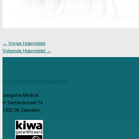
←
Vorige Hulpmiddel
Volgende Hulpmiddel
→
Correspondentieadres
Jongsma Medical
H. Gerhardstraat 10
1502 CK Zaandam