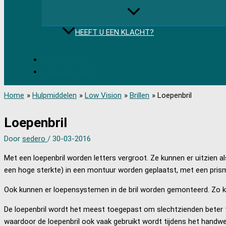
HEEFT U EEN KLACHT?
085 489 1500
Afspraak maken
Home
Hulpmiddelen
Low Vision
Brillen
Loepenbril
Loepenbril
Door
sedero
/
30-03-2016
Met een loepenbril worden letters vergroot. Ze kunnen er uitzien al
een hoge sterkte) in een montuur worden geplaatst, met een pris
Ook kunnen er loepensystemen in de bril worden gemonteerd. Zo 
De loepenbril wordt het meest toegepast om slechtzienden beter te
waardoor de loepenbril ook vaak gebruikt wordt tijdens het handwer