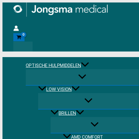
Ga
naar
de
Zoeken
inhoud
OPTISCHE HULPMIDDELEN
LOW VISION
BRILLEN
AMD COMFORT