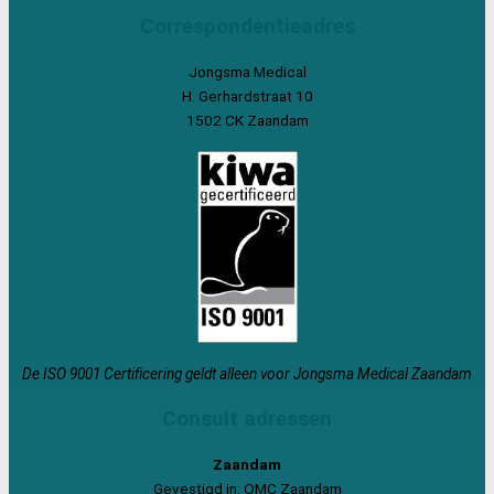
Correspondentieadres
Jongsma Medical
H. Gerhardstraat 10
1502 CK Zaandam
De ISO 9001 Certificering geldt alleen voor Jongsma Medical Zaandam
Consult adressen
Zaandam
Gevestigd in: OMC Zaandam