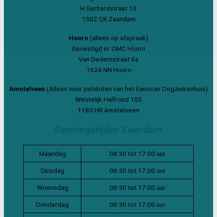
H.Gerhardstraat 10
1502 CK Zaandam
Hoorn
(alleen op afspraak)
Gevestigd in: OMC Hoorn
Van Dedemstraat 6a
1624 NN Hoorn
Amstelveen
(Alleen voor patiënten van het Eyescan Oogziekenhuis)
Westelijk Halfrond 105
1183 HR Amstelveen
Openingstijden Zaandam
Maandag
08:30 tot 17:00 uur
Dinsdag
08:30 tot 17:00 uur
Woensdag
08:30 tot 17:00 uur
Donderdag
08:30 tot 17:00 uur