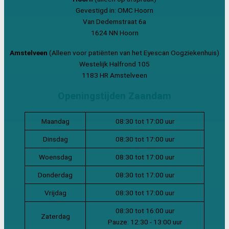
Gevestigd in: OMC Hoorn
Van Dedemstraat 6a
1624 NN Hoorn
Amstelveen
(Alleen voor patiënten van het Eyescan Oogziekenhuis)
Westelijk Halfrond 105
1183 HR Amstelveen
Openingstijden Zaandam
Maandag
08:30 tot 17:00 uur
Dinsdag
08:30 tot 17:00 uur
Woensdag
08:30 tot 17:00 uur
Donderdag
08:30 tot 17:00 uur
Vrijdag
08:30 tot 17:00 uur
08:30 tot 16:00 uur
Zaterdag
Pauze: 12:30 - 13:00 uur