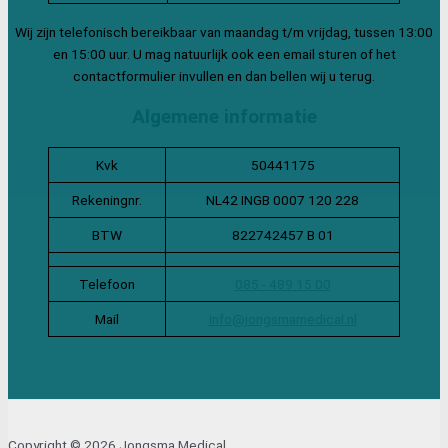
Wij zijn telefonisch bereikbaar van maandag t/m vrijdag, tussen 13:00
en 15:00 uur. U mag natuurlijk ook een email sturen of het
contactformulier invullen en dan bellen wij u terug.
Algemene informatie
Kvk
50441175
Rekeningnr.
NL42 INGB 0007 120 228
BTW
822742457 B 01
Telefoon
085 - 489 15 00
Mail
info@jongsmamedical.nl
Copyright © 2026 Jongsma Medical