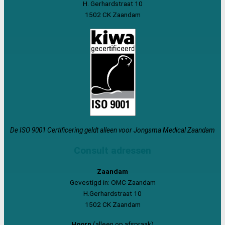
H. Gerhardstraat 10
1502 CK Zaandam
De ISO 9001 Certificering geldt alleen voor Jongsma Medical Zaandam
Consult adressen
Zaandam
Gevestigd in: OMC Zaandam
H.Gerhardstraat 10
1502 CK Zaandam
Hoorn
(alleen op afspraak)