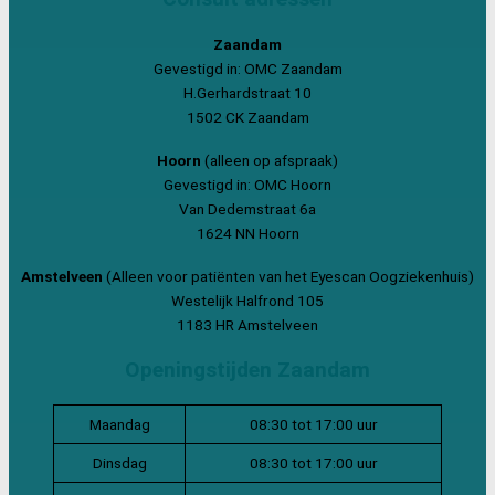
Zaandam
Gevestigd in: OMC Zaandam
H.Gerhardstraat 10
1502 CK Zaandam
Hoorn
(alleen op afspraak)
Gevestigd in: OMC Hoorn
Van Dedemstraat 6a
1624 NN Hoorn
Amstelveen
(Alleen voor patiënten van het Eyescan Oogziekenhuis)
Westelijk Halfrond 105
1183 HR Amstelveen
Openingstijden Zaandam
Maandag
08:30 tot 17:00 uur
Dinsdag
08:30 tot 17:00 uur