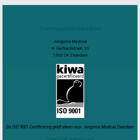
Correspondentieadres
Jongsma Medical
H. Gerhardstraat 10
1502 CK Zaandam
De ISO 9001 Certificering geldt alleen voor Jongsma Medical Zaandam
Consult adressen