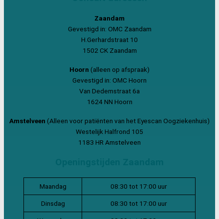
Zaandam
Gevestigd in: OMC Zaandam
H.Gerhardstraat 10
1502 CK Zaandam
Hoorn
(alleen op afspraak)
Gevestigd in: OMC Hoorn
Van Dedemstraat 6a
1624 NN Hoorn
Amstelveen
(Alleen voor patiënten van het Eyescan Oogziekenhuis)
Westelijk Halfrond 105
1183 HR Amstelveen
Openingstijden Zaandam
Maandag
08:30 tot 17:00 uur
Dinsdag
08:30 tot 17:00 uur