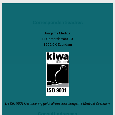
Correspondentieadres
Jongsma Medical
H. Gerhardstraat 10
1502 CK Zaandam
De ISO 9001 Certificering geldt alleen voor Jongsma Medical Zaandam
Consult adressen