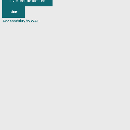
Inverteer de kleuren
Sluit
Accessibility by WAH