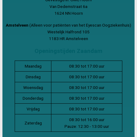
Van Dedemstraat 6a
1624 NN Hoorn
Amstelveen
(Alleen voor patiënten van het Eyescan Oogziekenhuis)
Westelijk Halfrond 105
1183 HR Amstelveen
Openingstijden Zaandam
Maandag
08:30 tot 17:00 uur
Dinsdag
08:30 tot 17:00 uur
Woensdag
08:30 tot 17:00 uur
Donderdag
08:30 tot 17:00 uur
Vrijdag
08:30 tot 17:00 uur
08:30 tot 16:00 uur
Zaterdag
Pauze: 12:30 - 13:00 uur