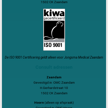
1502 CK Zaandam
De ISO 9001 Certificering geldt alleen voor Jongsma Medical Zaandam
Consult adressen
Zaandam
Gevestigd in: OMC Zaandam
H.Gerhardstraat 10
1502 CK Zaandam
Hoorn
(alleen op afspraak)
Gevestigd in: OMC Hoorn