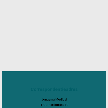
Correspondentieadres
Jongsma Medical
H. Gerhardstraat 10