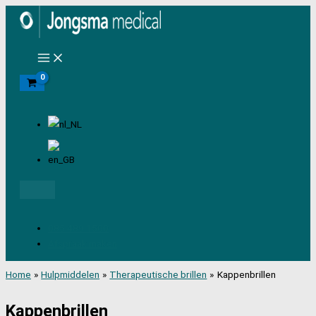
Ga
naar
de
inhoud
Zoeken
085 489 1500
Afspraak maken
Home
Hulpmiddelen
Therapeutische brillen
Kappenbrillen
Kappenbrillen