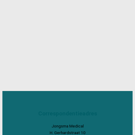
Correspondentieadres
Jongsma Medical
H. Gerhardstraat 10