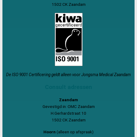
1502 CK Zaandam
De ISO 9001 Certificering geldt alleen voor Jongsma Medical Zaandam
Consult adressen
Zaandam
Gevestigd in: OMC Zaandam
H.Gerhardstraat 10
1502 CK Zaandam
Hoorn
(alleen op afspraak)