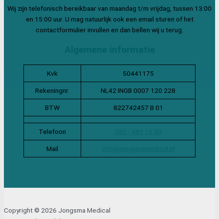
Wij zijn telefonisch bereikbaar van maandag t/m vrijdag, tussen 13:00
en 15:00 uur. U mag natuurlijk ook een email sturen of het
contactformulier invullen en dan bellen wij u terug.
Algemene informatie
Kvk
50441175
Rekeningnr.
NL42 INGB 0007 120 228
BTW
822742457 B 01
Telefoon
085 - 489 15 00
Mail
info@jongsmamedical.nl
Copyright © 2026 Jongsma Medical