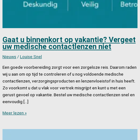
Gaat u binnenkort op vakantie? Vergeet
uw medische contactlenzen niet
Nieuws
/
Louise Snel
Een goede voorbereiding zorgt voor een zorgeloze reis. Daarom raden
wij u aan om op tijd te controleren of u nog voldoende medische
contactlenzen, verzorgingsproducten en lenzenvloeistof in huis heeft.
Zo voorkomt u dat u vlak voor vertrek misgrijpt en kunt u met een
gerust gevoel op vakantie. Bestel uw medische contactlenzen snel en
eenvoudig […]
Gaat
Meer lezen »
u
binnenkort
op
vakantie?