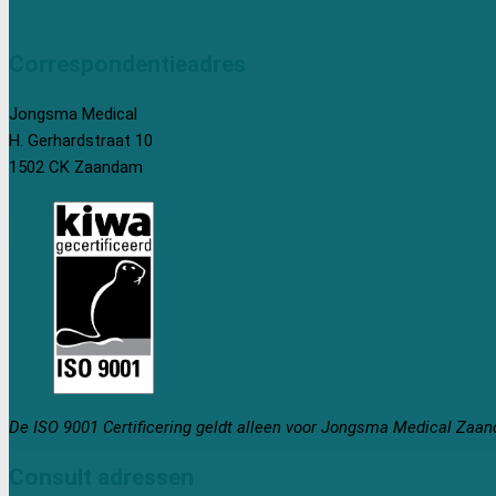
Correspondentieadres
Jongsma Medical
H. Gerhardstraat 10
1502 CK Zaandam
De ISO 9001 Certificering geldt alleen voor Jongsma Medical Zaa
Consult adressen