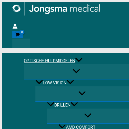
Ga
naar
de
Zoeken
inhoud
OPTISCHE HULPMIDDELEN
LOW VISION
BRILLEN
AMD COMFORT