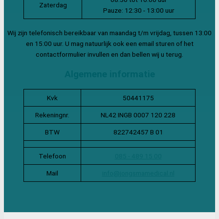
Zaterdag
Pauze: 12:30 - 13:00 uur
Wij zijn telefonisch bereikbaar van maandag t/m vrijdag, tussen 13:00
en 15:00 uur. U mag natuurlijk ook een email sturen of het
contactformulier invullen en dan bellen wij u terug.
Algemene informatie
Kvk
50441175
Rekeningnr.
NL42 INGB 0007 120 228
BTW
822742457 B 01
Telefoon
085 - 489 15 00
Mail
info@jongsmamedical.nl