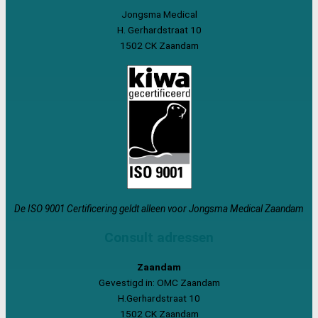
Jongsma Medical
H. Gerhardstraat 10
1502 CK Zaandam
De ISO 9001 Certificering geldt alleen voor Jongsma Medical Zaandam
Consult adressen
Zaandam
Gevestigd in: OMC Zaandam
H.Gerhardstraat 10
1502 CK Zaandam