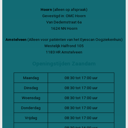
Hoorn
(alleen op afspraak)
Gevestigd in: OMC Hoorn
Van Dedemstraat 6a
1624 NN Hoorn
Amstelveen
(Alleen voor patiënten van het Eyescan Oogziekenhuis)
Westelijk Halfrond 105
1183 HR Amstelveen
Openingstijden Zaandam
Maandag
08:30 tot 17:00 uur
Dinsdag
08:30 tot 17:00 uur
Woensdag
08:30 tot 17:00 uur
Donderdag
08:30 tot 17:00 uur
Vrijdag
08:30 tot 17:00 uur
08:30 tot 16:00 uur