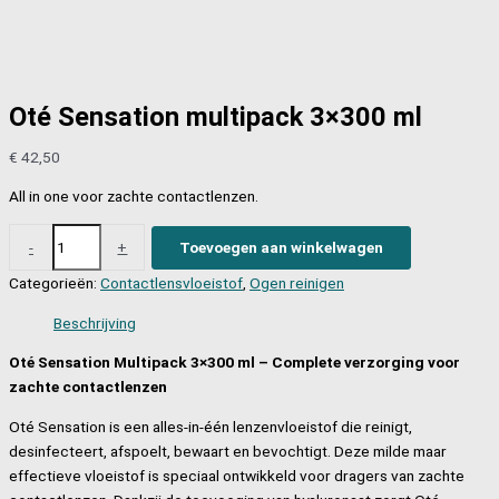
Oté Sensation multipack 3×300 ml
€
42,50
All in one voor zachte contactlenzen.
Oté
-
+
Toevoegen aan winkelwagen
Sensation
Categorieën:
Contactlensvloeistof
,
Ogen reinigen
multipack
3x300
Beschrijving
ml
aantal
Oté Sensation Multipack 3×300 ml – Complete verzorging voor
zachte contactlenzen
Oté Sensation is een alles-in-één lenzenvloeistof die reinigt,
desinfecteert, afspoelt, bewaart en bevochtigt. Deze milde maar
effectieve vloeistof is speciaal ontwikkeld voor dragers van zachte