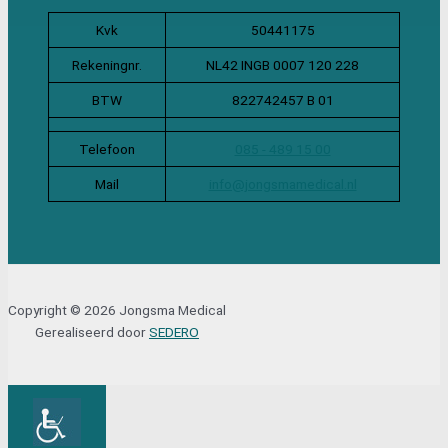
Kvk
50441175
Rekeningnr.
NL42 INGB 0007 120 228
BTW
822742457 B 01
Telefoon
085 - 489 15 00
Mail
info@jongsmamedical.nl
Copyright © 2026 Jongsma Medical
Gerealiseerd door
SEDERO