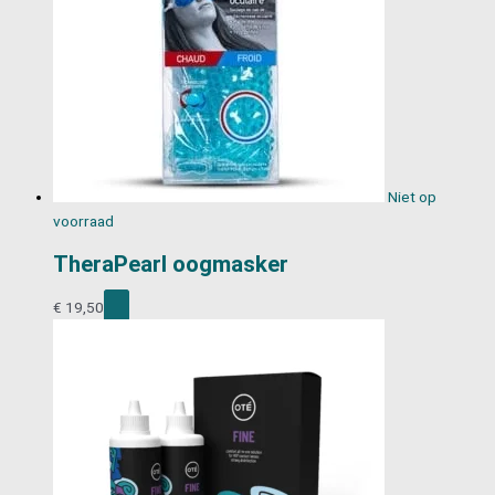
Niet op
voorraad
TheraPearl oogmasker
€
19,50