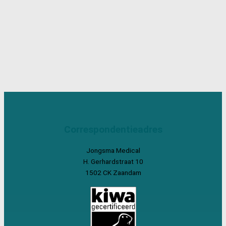
Correspondentieadres
Jongsma Medical
H. Gerhardstraat 10
1502 CK Zaandam