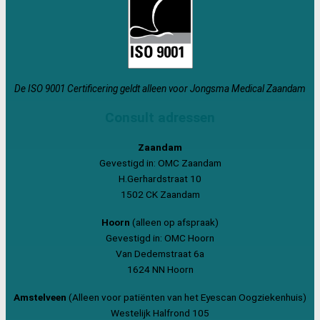
De ISO 9001 Certificering geldt alleen voor Jongsma Medical Zaandam
Consult adressen
Zaandam
Gevestigd in: OMC Zaandam
H.Gerhardstraat 10
1502 CK Zaandam
Hoorn
(alleen op afspraak)
Gevestigd in: OMC Hoorn
Van Dedemstraat 6a
1624 NN Hoorn
Amstelveen
(Alleen voor patiënten van het Eyescan Oogziekenhuis)
Westelijk Halfrond 105