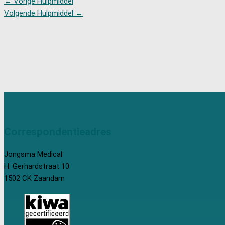
←
Vorige Hulpmiddel
Volgende Hulpmiddel
→
Correspondentieadres
Jongsma Medical
H. Gerhardstraat 10
1502 CK Zaandam