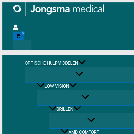
Ga
naar
de
Zoeken
inhoud
OPTISCHE HULPMIDDELEN
LOW VISION
BRILLEN
AMD COMFORT