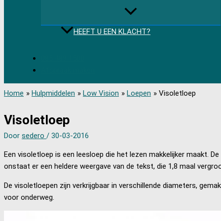
HEEFT U EEN KLACHT?
085 489 1500
Afspraak maken
Home
Hulpmiddelen
Low Vision
Loepen
Visoletloep
Visoletloep
Door
sedero
/
30-03-2016
Een visoletloep is een leesloep die het lezen makkelijker maakt. 
onstaat er een heldere weergave van de tekst, die 1,8 maal vergro
De visoletloepen zijn verkrijgbaar in verschillende diameters, gema
voor onderweg.