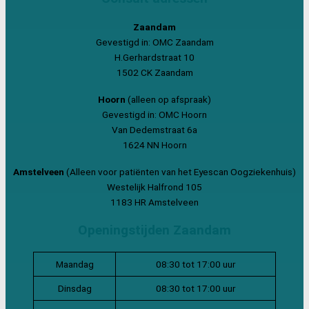
Zaandam
Gevestigd in: OMC Zaandam
H.Gerhardstraat 10
1502 CK Zaandam
Hoorn
(alleen op afspraak)
Gevestigd in: OMC Hoorn
Van Dedemstraat 6a
1624 NN Hoorn
Amstelveen
(Alleen voor patiënten van het Eyescan Oogziekenhuis)
Westelijk Halfrond 105
1183 HR Amstelveen
Openingstijden Zaandam
Maandag
08:30 tot 17:00 uur
Dinsdag
08:30 tot 17:00 uur