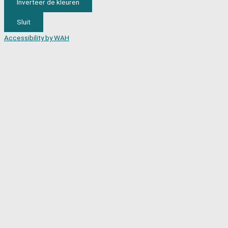
Inverteer de kleuren
Sluit
Accessibility by WAH