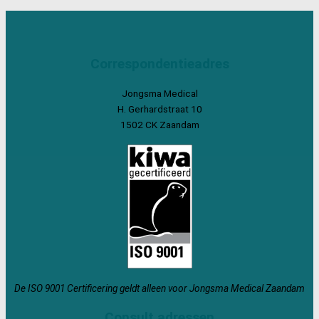
Correspondentieadres
Jongsma Medical
H. Gerhardstraat 10
1502 CK Zaandam
De ISO 9001 Certificering geldt alleen voor Jongsma Medical Zaandam
Consult adressen