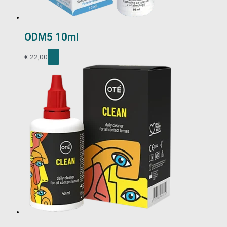
ODM5 10ml
€
22,00