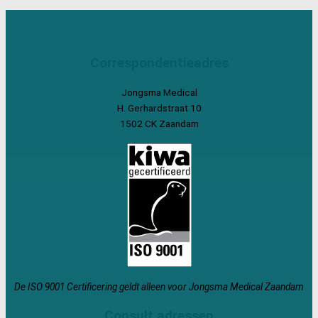
Correspondentieadres
Jongsma Medical
H. Gerhardstraat 10
1502 CK Zaandam
De ISO 9001 Certificering geldt alleen voor Jongsma Medical Zaandam
Consult adressen