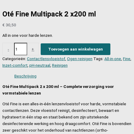
Oté Fine Multipack 2 x200 ml
€
30,50
All in one voor harde lenzen.
Oté
-
+
Toevoegen aan winkelwagen
Fine
Categorieën:
Contactlensvloeistof
,
Ogen reinigen
Tags:
All-in-one
,
Fine
,
Multipack
Inzet-comfort
,
pH-neutraal
,
Reinigen
2
x200
Beschrijving
ml
aantal
Oté Fine Multipack 2 x 200 ml – Complete verzorging voor
vormstabiele lenzen
Oté Fine is een alles-in-één lenzenvloeistof voor harde, vormstabiele
contactlenzen. Deze vloeistof reinigt, desinfecteert, bewaart en
hydrateert in één stap en staat bekend om zijn uitstekende
desinfecterende werking en hoog draagcomfort. Oté Fine is bovendien
zeer geschikt voor het onderhoud van nachtlenzen (ortho-