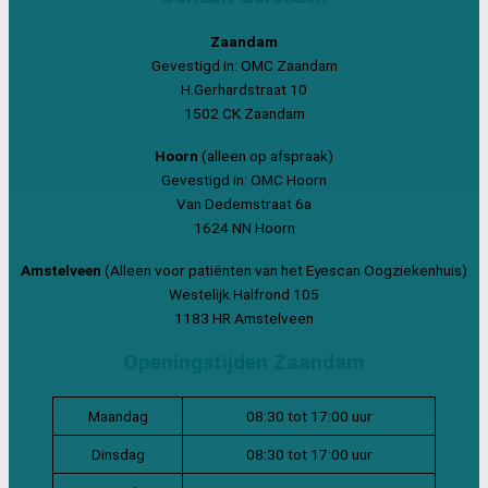
Zaandam
Gevestigd in: OMC Zaandam
H.Gerhardstraat 10
1502 CK Zaandam
Hoorn
(alleen op afspraak)
Gevestigd in: OMC Hoorn
Van Dedemstraat 6a
1624 NN Hoorn
Amstelveen
(Alleen voor patiënten van het Eyescan Oogziekenhuis)
Westelijk Halfrond 105
1183 HR Amstelveen
Openingstijden Zaandam
Maandag
08:30 tot 17:00 uur
Dinsdag
08:30 tot 17:00 uur