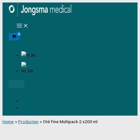
Ga
naar
de
inhoud
Zoeken
085 489 1500
Afspraak maken
Home
Producten
Oté Fine Multipack 2 x200 ml