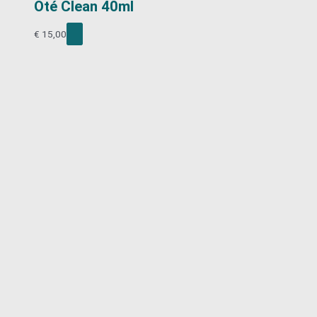
Oté Clean 40ml
€
15,00