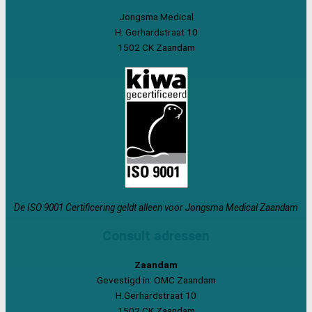
Jongsma Medical
H. Gerhardstraat 10
1502 CK Zaandam
De ISO 9001 Certificering geldt alleen voor Jongsma Medical Zaandam
Consult adressen
Zaandam
Gevestigd in: OMC Zaandam
H.Gerhardstraat 10
1502 CK Zaandam