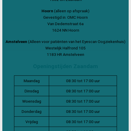
Hoorn
(alleen op afspraak)
Gevestigd in: OMC Hoorn
Van Dedemstraat 6a
1624 NN Hoorn
Amstelveen
(Alleen voor patiënten van het Eyescan Oogziekenhuis)
Westelijk Halfrond 105
1183 HR Amstelveen
Openingstijden Zaandam
Maandag
08:30 tot 17:00 uur
Dinsdag
08:30 tot 17:00 uur
Woensdag
08:30 tot 17:00 uur
Donderdag
08:30 tot 17:00 uur
Vrijdag
08:30 tot 17:00 uur