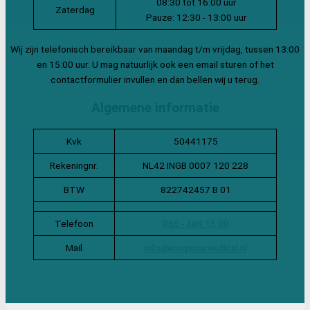
08:30 tot 16:00 uur
Zaterdag
Pauze: 12:30 - 13:00 uur
Wij zijn telefonisch bereikbaar van maandag t/m vrijdag, tussen 13:00
en 15:00 uur. U mag natuurlijk ook een email sturen of het
contactformulier invullen en dan bellen wij u terug.
Algemene informatie
Kvk
50441175
Rekeningnr.
NL42 INGB 0007 120 228
BTW
822742457 B 01
Telefoon
085 - 489 15 00
Mail
info@jongsmamedical.nl