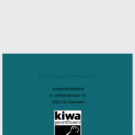
Correspondentieadres
Jongsma Medical
H. Gerhardstraat 10
1502 CK Zaandam