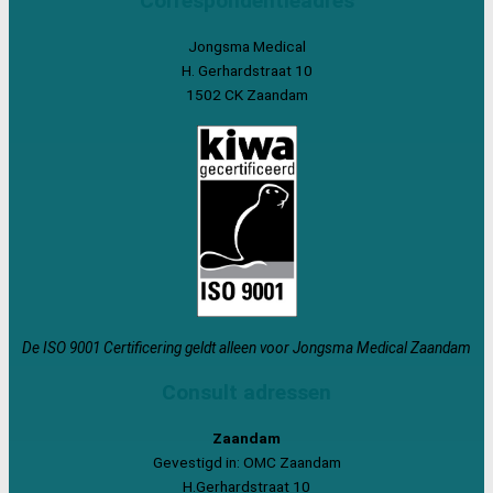
Correspondentieadres
Jongsma Medical
H. Gerhardstraat 10
1502 CK Zaandam
De ISO 9001 Certificering geldt alleen voor Jongsma Medical Zaandam
Consult adressen
Zaandam
Gevestigd in: OMC Zaandam
H.Gerhardstraat 10