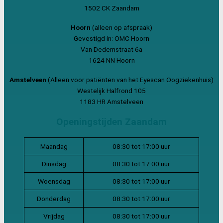
1502 CK Zaandam
Hoorn
(alleen op afspraak)
Gevestigd in: OMC Hoorn
Van Dedemstraat 6a
1624 NN Hoorn
Amstelveen
(Alleen voor patiënten van het Eyescan Oogziekenhuis)
Westelijk Halfrond 105
1183 HR Amstelveen
Openingstijden Zaandam
Maandag
08:30 tot 17:00 uur
Dinsdag
08:30 tot 17:00 uur
Woensdag
08:30 tot 17:00 uur
Donderdag
08:30 tot 17:00 uur
Vrijdag
08:30 tot 17:00 uur