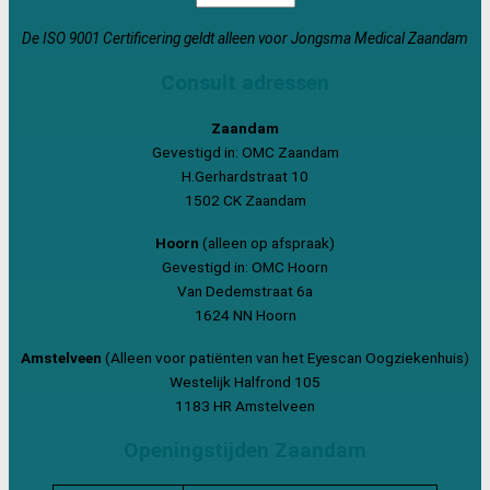
De ISO 9001 Certificering geldt alleen voor Jongsma Medical Zaandam
Consult adressen
Zaandam
Gevestigd in: OMC Zaandam
H.Gerhardstraat 10
1502 CK Zaandam
Hoorn
(alleen op afspraak)
Gevestigd in: OMC Hoorn
Van Dedemstraat 6a
1624 NN Hoorn
Amstelveen
(Alleen voor patiënten van het Eyescan Oogziekenhuis)
Westelijk Halfrond 105
1183 HR Amstelveen
Openingstijden Zaandam