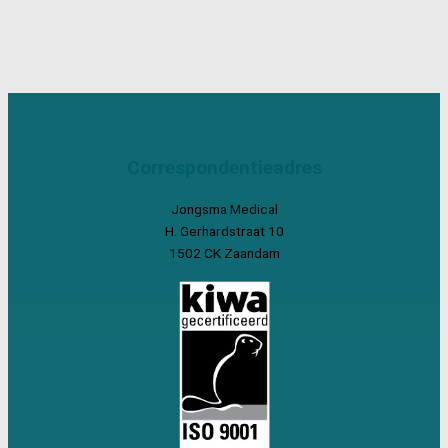
Correspondentieadres
Jongsma Medical
H. Gerhardstraat 10
1502 CK Zaandam