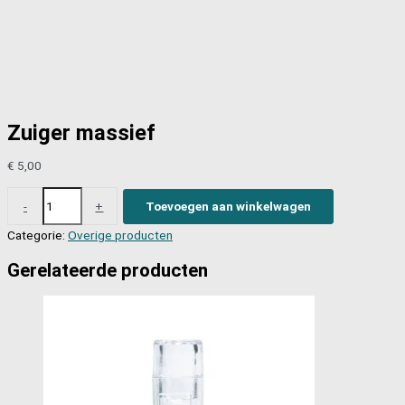
Zuiger massief
€
5,00
Zuiger
-
+
Toevoegen aan winkelwagen
massief
Categorie:
Overige producten
aantal
Gerelateerde producten