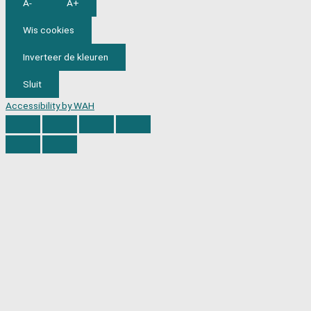
A-
A+
Wis cookies
Inverteer de kleuren
Sluit
Accessibility by WAH