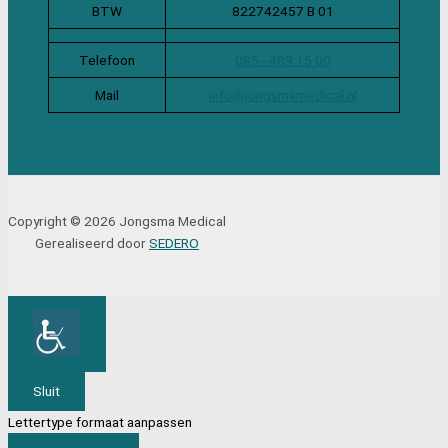
BTW
822742457 B 01
Telefoon
085 - 489 15 00
Mail
info@jongsmamedical.nl
Copyright © 2026 Jongsma Medical
Gerealiseerd door
SEDERO
Sluit
Lettertype formaat aanpassen