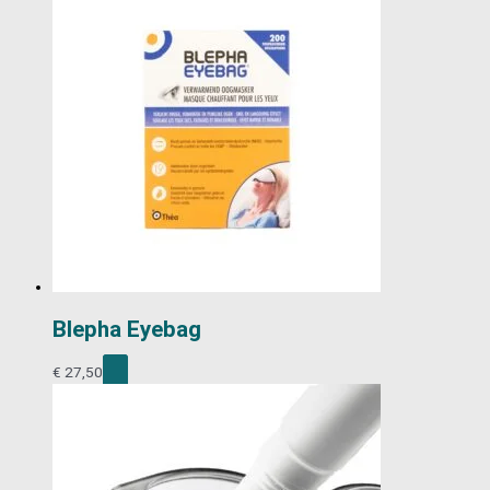
Blepha Eyebag
€
27,50