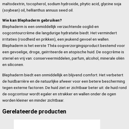
maltodextrin, tocopherol, sodium hydroxide, phytic acid, glycine soja
(soybean) oil, hellianthus annuus seed oil.
Wie kan Blephaderm gebruiken?
Blephaderm is een onmiddellijk verzachtende ooglid-en
oogcontourcrème die langdurige hydratatie biedt. Het vermindert
irritaties (roodheid en prikken), een jeukend gevoel en wallen.
Blephaderm is het eerste Théa oogverzorgingsproduct bestemd voor
een gevoelige, droge, geïrriteerde en atopische huid. De oogcrème is
steriel en vrij van: conserveermiddelen, parfum, alcohol, minerale oliën
en siliconen.
Blephaderm biedt een onmiddellijk en blijvend comfort. Het verbetert
de huidbarrière en de natuurlijke afweer voor een betere bescherming
tegen externe factoren. De huid ziet er zichtbaar beter uit: de huid rond
de oogcontour wordt egaler en strakker en wallen onder de ogen
worden kleiner en minder zichtbaar.
Gerelateerde producten