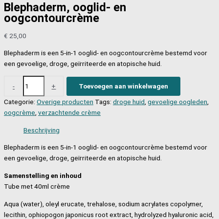
Blephaderm, ooglid- en
oogcontourcrème
€
25,00
Blephaderm is een 5-in-1 ooglid- en oogcontourcrème bestemd voor
een gevoelige, droge, geïrriteerde en atopische huid.
Blephaderm,
-
+
Toevoegen aan winkelwagen
ooglid-
Categorie:
Overige producten
Tags:
droge huid
,
gevoelige oogleden
,
en
oogcrème
,
verzachtende crème
oogcontourcrème
aantal
Beschrijving
Blephaderm is een 5-in-1 ooglid- en oogcontourcrème bestemd voor
een gevoelige, droge, geïrriteerde en atopische huid.
Samenstelling en inhoud
Tube met 40ml crème
Aqua (water), oleyl erucate, trehalose, sodium acrylates copolymer,
lecithin, ophiopogon japonicus root extract, hydrolyzed hyaluronic acid,