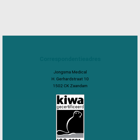
Correspondentieadres
Jongsma Medical
H. Gerhardstraat 10
1502 CK Zaandam