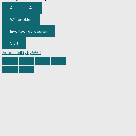
A-
A+
Wis cookies
Inverteer de kleuren
Sluit
Accessibility by WAH