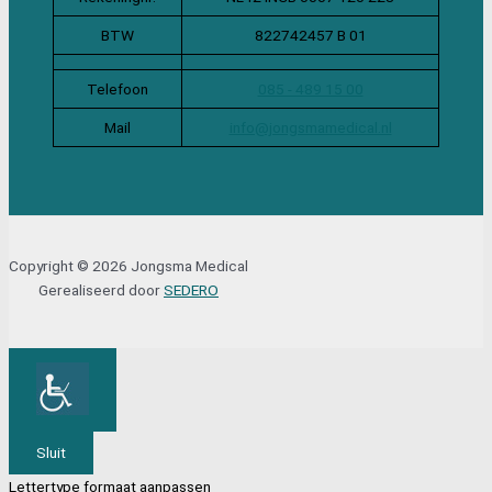
BTW
822742457 B 01
Telefoon
085 - 489 15 00
Mail
info@jongsmamedical.nl
Copyright © 2026 Jongsma Medical
Gerealiseerd door
SEDERO
Sluit
Lettertype formaat aanpassen