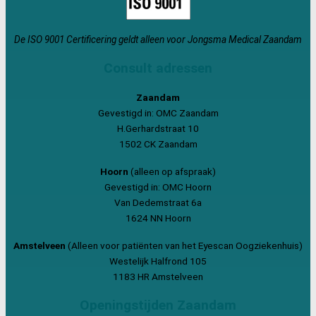
De ISO 9001 Certificering geldt alleen voor Jongsma Medical Zaandam
Consult adressen
Zaandam
Gevestigd in: OMC Zaandam
H.Gerhardstraat 10
1502 CK Zaandam
Hoorn
(alleen op afspraak)
Gevestigd in: OMC Hoorn
Van Dedemstraat 6a
1624 NN Hoorn
Amstelveen
(Alleen voor patiënten van het Eyescan Oogziekenhuis)
Westelijk Halfrond 105
1183 HR Amstelveen
Openingstijden Zaandam