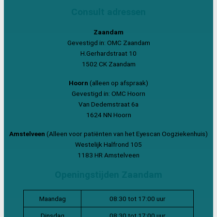
Consult adressen
Zaandam
Gevestigd in: OMC Zaandam
H.Gerhardstraat 10
1502 CK Zaandam
Hoorn
(alleen op afspraak)
Gevestigd in: OMC Hoorn
Van Dedemstraat 6a
1624 NN Hoorn
Amstelveen
(Alleen voor patiënten van het Eyescan Oogziekenhuis)
Westelijk Halfrond 105
1183 HR Amstelveen
Openingstijden Zaandam
Maandag
08:30 tot 17:00 uur
Dinsdag
08:30 tot 17:00 uur