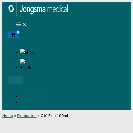
Ga
naar
de
inhoud
Zoeken
085 489 1500
Afspraak maken
Home
Producten
Oté Fine 100ml