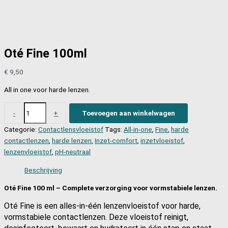
Oté Fine 100ml
€
9,50
All in one voor harde lenzen.
Oté
-
+
Toevoegen aan winkelwagen
Fine
Categorie:
Contactlensvloeistof
Tags:
All-in-one
,
Fine
,
harde
100ml
contactlenzen
,
harde lenzen
,
Inzet-comfort
,
inzetvloeistof
,
aantal
lenzenvloeistof
,
pH-neutraal
Beschrijving
Oté Fine 100 ml – Complete verzorging voor vormstabiele lenzen.
Oté Fine is een alles-in-één lenzenvloeistof voor harde,
vormstabiele contactlenzen. Deze vloeistof reinigt,