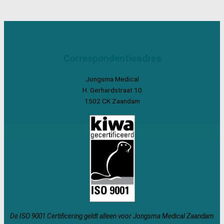
Correspondentieadres
Jongsma Medical
H. Gerhardstraat 10
1502 CK Zaandam
De ISO 9001 Certificering geldt alleen voor Jongsma Medical Zaandam