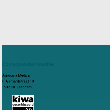
Correspondentieadres
Jongsma Medical
H. Gerhardstraat 10
1502 CK Zaandam