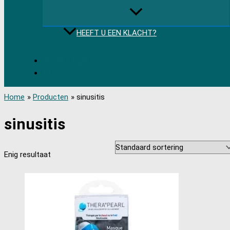
HEEFT U EEN KLACHT?
085 489 1500
Afspraak maken
Home
Producten
sinusitis
sinusitis
Enig resultaat