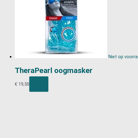
Niet op voorr
TheraPearl oogmasker
€
19,50