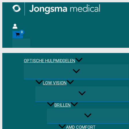
Ga
naar
de
Zoeken
inhoud
OPTISCHE HULPMIDDELEN
LOW VISION
BRILLEN
AMD COMFORT