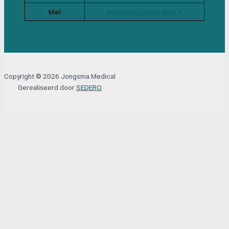
Mail
info@jongsmamedical.nl
Copyright © 2026 Jongsma Medical
Gerealiseerd door
SEDERO
Sluit
Lettertype formaat aanpassen
A-
A+
Wis cookies