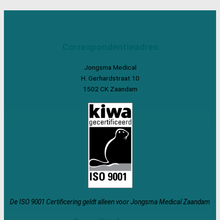
Correspondentieadres
Jongsma Medical
H. Gerhardstraat 10
1502 CK Zaandam
De ISO 9001 Certificering geldt alleen voor Jongsma Medical Zaandam