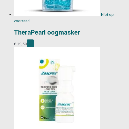
Niet op
voorraad
TheraPearl oogmasker
€
19,50