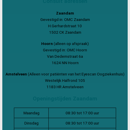
Consult adressen
Zaandam
Gevestigd in: OMC Zaandam
H.Gerhardstraat 10
1502 CK Zaandam
Hoorn
(alleen op afspraak)
Gevestigd in: OMC Hoorn
Van Dedemstraat 6a
1624 NN Hoorn
Amstelveen
(Alleen voor patiënten van het Eyescan Oogziekenhuis)
Westelijk Halfrond 105
1183 HR Amstelveen
Openingstijden Zaandam
Maandag
08:30 tot 17:00 uur
Dinsdag
08:30 tot 17:00 uur