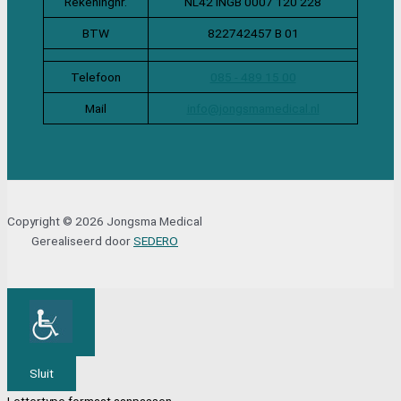
Rekeningnr.
NL42 INGB 0007 120 228
BTW
822742457 B 01
Telefoon
085 - 489 15 00
Mail
info@jongsmamedical.nl
Copyright © 2026 Jongsma Medical
Gerealiseerd door
SEDERO
Sluit