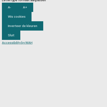
Lettertype formaat aanpassen
A-
A+
Wis cookies
Inverteer de kleuren
Sluit
Accessibility by WAH