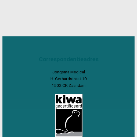
Correspondentieadres
Jongsma Medical
H. Gerhardstraat 10
1502 CK Zaandam