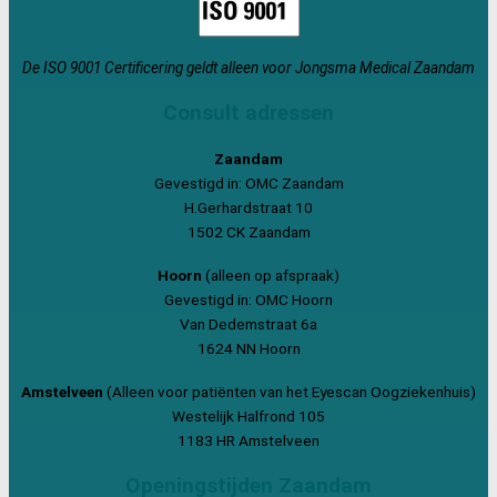
De ISO 9001 Certificering geldt alleen voor Jongsma Medical Zaandam
Consult adressen
Zaandam
Gevestigd in: OMC Zaandam
H.Gerhardstraat 10
1502 CK Zaandam
Hoorn
(alleen op afspraak)
Gevestigd in: OMC Hoorn
Van Dedemstraat 6a
1624 NN Hoorn
Amstelveen
(Alleen voor patiënten van het Eyescan Oogziekenhuis)
Westelijk Halfrond 105
1183 HR Amstelveen
Openingstijden Zaandam