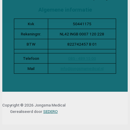
Algemene informatie
Kvk
50441175
Rekeningnr.
NL42 INGB 0007 120 228
BTW
822742457 B 01
Telefoon
085 - 489 15 00
Mail
info@jongsmamedical.nl
Copyright © 2026 Jongsma Medical
Gerealiseerd door
SEDERO