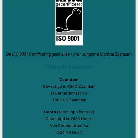
De ISO 9001 Certificering geldt alleen voor Jongsma Medical Zaandam
Consult adressen
Zaandam
Gevestigd in: OMC Zaandam
H.Gerhardstraat 10
1502 CK Zaandam
Hoorn
(alleen op afspraak)
Gevestigd in: OMC Hoorn
Van Dedemstraat 6a
1624 NN Hoorn