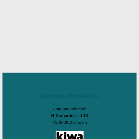
Correspondentieadres
Jongsma Medical
H. Gerhardstraat 10
1502 CK Zaandam