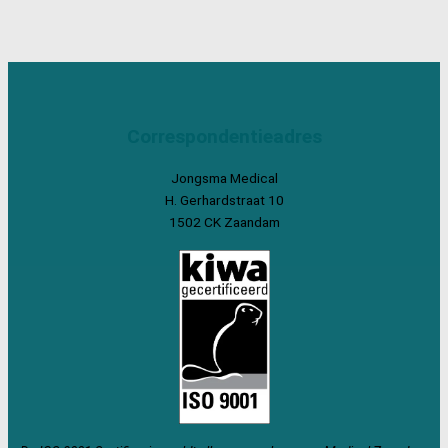
Correspondentieadres
Jongsma Medical
H. Gerhardstraat 10
1502 CK Zaandam