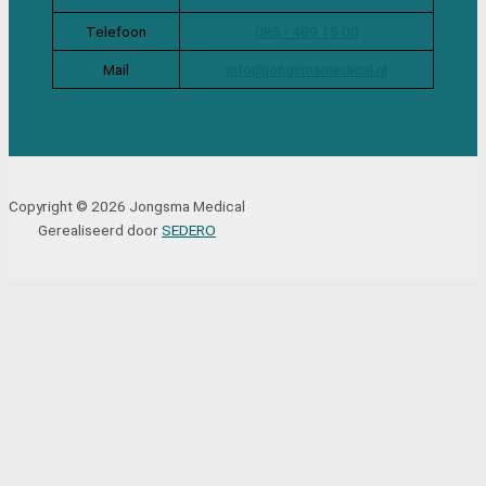
Telefoon
085 - 489 15 00
Mail
info@jongsmamedical.nl
Copyright © 2026 Jongsma Medical
Gerealiseerd door
SEDERO
Sluit
Lettertype formaat aanpassen
A-
A+