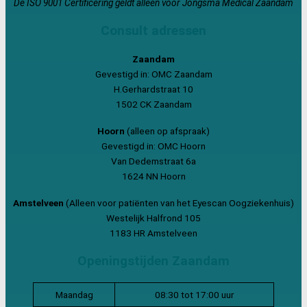
De ISO 9001 Certificering geldt alleen voor Jongsma Medical Zaandam
Consult adressen
Zaandam
Gevestigd in: OMC Zaandam
H.Gerhardstraat 10
1502 CK Zaandam
Hoorn
(alleen op afspraak)
Gevestigd in: OMC Hoorn
Van Dedemstraat 6a
1624 NN Hoorn
Amstelveen
(Alleen voor patiënten van het Eyescan Oogziekenhuis)
Westelijk Halfrond 105
1183 HR Amstelveen
Openingstijden Zaandam
Maandag
08:30 tot 17:00 uur