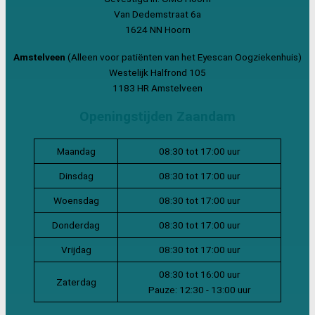
Van Dedemstraat 6a
1624 NN Hoorn
Amstelveen
(Alleen voor patiënten van het Eyescan Oogziekenhuis)
Westelijk Halfrond 105
1183 HR Amstelveen
Openingstijden Zaandam
Maandag
08:30 tot 17:00 uur
Dinsdag
08:30 tot 17:00 uur
Woensdag
08:30 tot 17:00 uur
Donderdag
08:30 tot 17:00 uur
Vrijdag
08:30 tot 17:00 uur
08:30 tot 16:00 uur
Zaterdag
Pauze: 12:30 - 13:00 uur