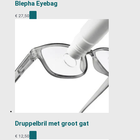
Blepha Eyebag
€
27,50
Druppelbril met groot gat
€
12,50