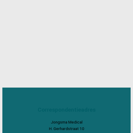
Correspondentieadres
Jongsma Medical
H. Gerhardstraat 10