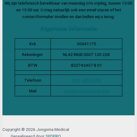
Wij zijn telefonisch bereikbaar van maandag t/m vrijdag, tussen 13:00
en 15:00 uur. U mag natuurlijk ook een email sturen of het
contactformulier invullen en dan bellen wij u terug.
Algemene informatie
Kvk
50441175
Rekeningnr.
NL42 INGB 0007 120 228
BTW
822742457 B 01
Telefoon
085 - 489 15 00
Mail
info@jongsmamedical.nl
Copyright © 2026 Jongsma Medical
Gerealiseerd door
SEDERO