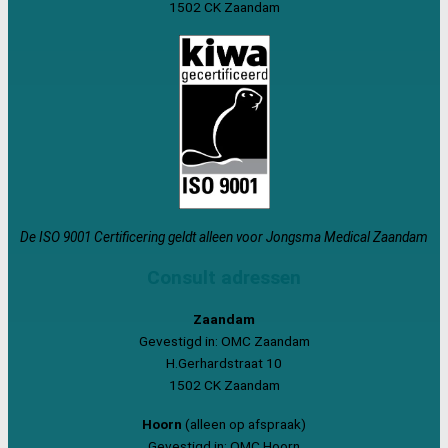
1502 CK Zaandam
De ISO 9001 Certificering geldt alleen voor Jongsma Medical Zaandam
Consult adressen
Zaandam
Gevestigd in: OMC Zaandam
H.Gerhardstraat 10
1502 CK Zaandam
Hoorn
(alleen op afspraak)
Gevestigd in: OMC Hoorn