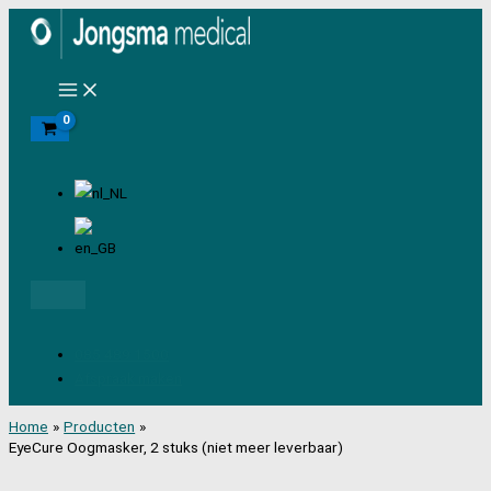
Ga
naar
de
inhoud
Zoeken
085 489 1500
Afspraak maken
Home
Producten
EyeCure Oogmasker, 2 stuks (niet meer leverbaar)