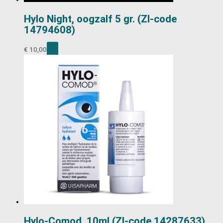
Hylo Night, oogzalf 5 gr. (ZI-code
14794608)
€
10,00
Hylo-Comod, 10ml (ZI-code 14287633)