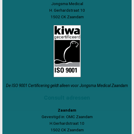
Jongsma Medical
H. Gerhardstraat 10
1502 CK Zaandam
De ISO 9001 Certificering geldt alleen voor Jongsma Medical Zaandam
Consult adressen
Zaandam
Gevestigd in: OMC Zaandam
H.Gerhardstraat 10
1502 CK Zaandam