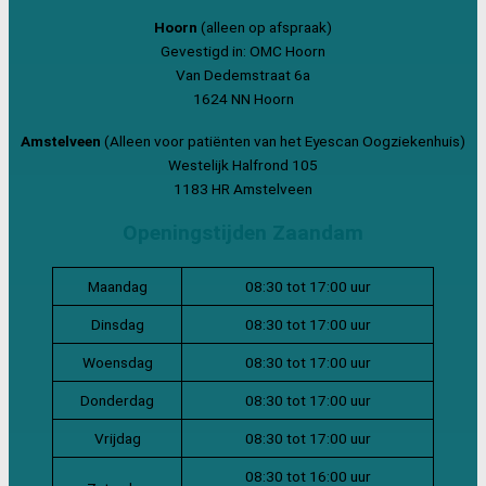
Hoorn
(alleen op afspraak)
Gevestigd in: OMC Hoorn
Van Dedemstraat 6a
1624 NN Hoorn
Amstelveen
(Alleen voor patiënten van het Eyescan Oogziekenhuis)
Westelijk Halfrond 105
1183 HR Amstelveen
Openingstijden Zaandam
Maandag
08:30 tot 17:00 uur
Dinsdag
08:30 tot 17:00 uur
Woensdag
08:30 tot 17:00 uur
Donderdag
08:30 tot 17:00 uur
Vrijdag
08:30 tot 17:00 uur
08:30 tot 16:00 uur