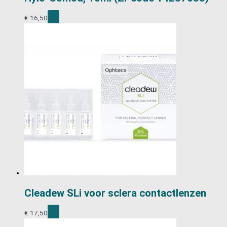
€
16,50
Cleadew SLi voor sclera contactlenzen
€
17,50