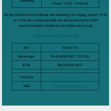
Zaterdag
Pauze: 12:30 - 13:00 uur
Wij zijn telefonisch bereikbaar van maandag t/m vrijdag, tussen 13:00
en 15:00 uur. U mag natuurlijk ook een email sturen of het
contactformulier invullen en dan bellen wij u terug.
Algemene informatie
Kvk
50441175
Rekeningnr.
NL42 INGB 0007 120 228
BTW
822742457 B 01
Telefoon
085 - 489 15 00
Mail
info@jongsmamedical.nl