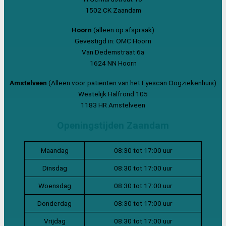
1502 CK Zaandam
Hoorn
(alleen op afspraak)
Gevestigd in: OMC Hoorn
Van Dedemstraat 6a
1624 NN Hoorn
Amstelveen
(Alleen voor patiënten van het Eyescan Oogziekenhuis)
Westelijk Halfrond 105
1183 HR Amstelveen
Openingstijden Zaandam
Maandag
08:30 tot 17:00 uur
Dinsdag
08:30 tot 17:00 uur
Woensdag
08:30 tot 17:00 uur
Donderdag
08:30 tot 17:00 uur
Vrijdag
08:30 tot 17:00 uur