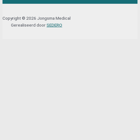
Copyright © 2026 Jongsma Medical
Gerealiseerd door
SEDERO
Sluit
Lettertype formaat aanpassen
A-
A+
Wis cookies
Inverteer de kleuren
Sluit
Accessibility by WAH