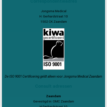
Correspondentieadres
Jongsma Medical
H. Gerhardstraat 10
1502 CK Zaandam
De ISO 9001 Certificering geldt alleen voor Jongsma Medical Zaandam
Consult adressen
Zaandam
Gevestigd in: OMC Zaandam
H.Gerhardstraat 10