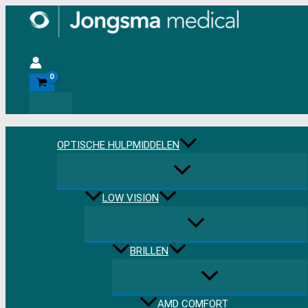
Ga
naar
de
Zoeken
inhoud
OPTISCHE HULPMIDDELEN
LOW VISION
BRILLEN
AMD COMFORT