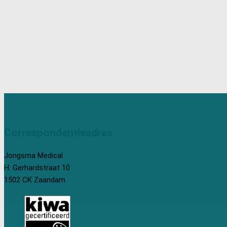
Correspondentieadres
Jongsma Medical
H. Gerhardstraat 10
1502 CK Zaandam