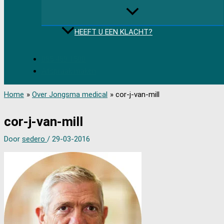
HEEFT U EEN KLACHT?
085 489 1500
Afspraak maken
Home
Over Jongsma medical
cor-j-van-mill
cor-j-van-mill
Door
sedero
/
29-03-2016