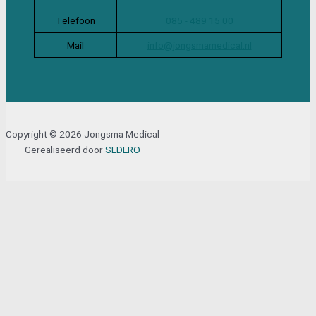
Telefoon
085 - 489 15 00
Mail
info@jongsmamedical.nl
Copyright © 2026 Jongsma Medical
Gerealiseerd door
SEDERO
Sluit
Lettertype formaat aanpassen
A-
A+