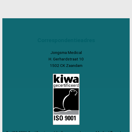
Correspondentieadres
Jongsma Medical
H. Gerhardstraat 10
1502 CK Zaandam