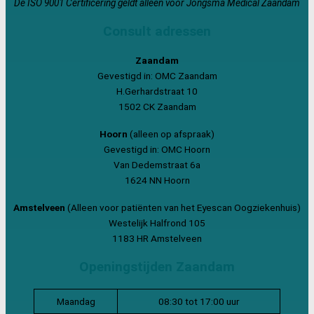
De ISO 9001 Certificering geldt alleen voor Jongsma Medical Zaandam
Consult adressen
Zaandam
Gevestigd in: OMC Zaandam
H.Gerhardstraat 10
1502 CK Zaandam
Hoorn
(alleen op afspraak)
Gevestigd in: OMC Hoorn
Van Dedemstraat 6a
1624 NN Hoorn
Amstelveen
(Alleen voor patiënten van het Eyescan Oogziekenhuis)
Westelijk Halfrond 105
1183 HR Amstelveen
Openingstijden Zaandam
Maandag
08:30 tot 17:00 uur