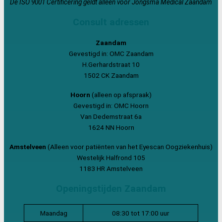
De ISO 9001 Certificering geldt alleen voor Jongsma Medical Zaandam
Consult adressen
Zaandam
Gevestigd in: OMC Zaandam
H.Gerhardstraat 10
1502 CK Zaandam
Hoorn
(alleen op afspraak)
Gevestigd in: OMC Hoorn
Van Dedemstraat 6a
1624 NN Hoorn
Amstelveen
(Alleen voor patiënten van het Eyescan Oogziekenhuis)
Westelijk Halfrond 105
1183 HR Amstelveen
Openingstijden Zaandam
Maandag
08:30 tot 17:00 uur