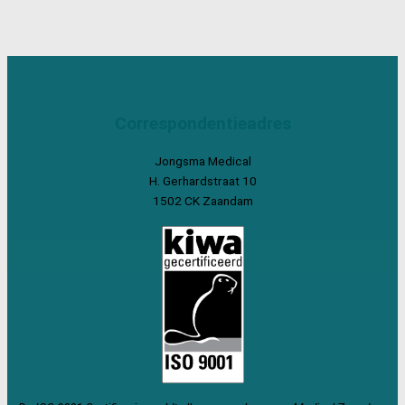
Correspondentieadres
Jongsma Medical
H. Gerhardstraat 10
1502 CK Zaandam