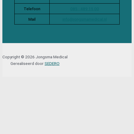
Telefoon
085 - 489 15 00
Mail
info@jongsmamedical.nl
Copyright © 2026 Jongsma Medical
Gerealiseerd door
SEDERO
Sluit
Lettertype formaat aanpassen
A-
A+