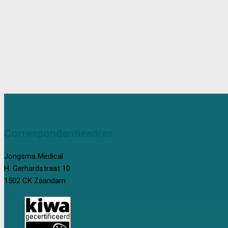
Correspondentieadres
Jongsma Medical
H. Gerhardstraat 10
1502 CK Zaandam