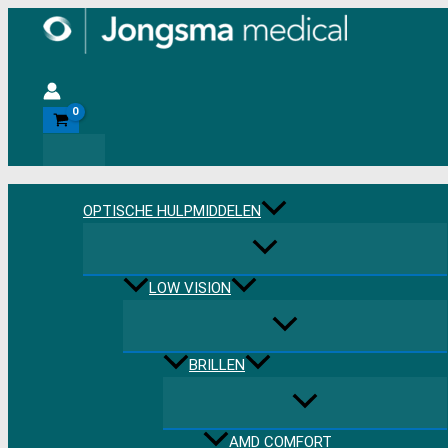
Ga
naar
de
Zoeken
inhoud
OPTISCHE HULPMIDDELEN
LOW VISION
BRILLEN
AMD COMFORT