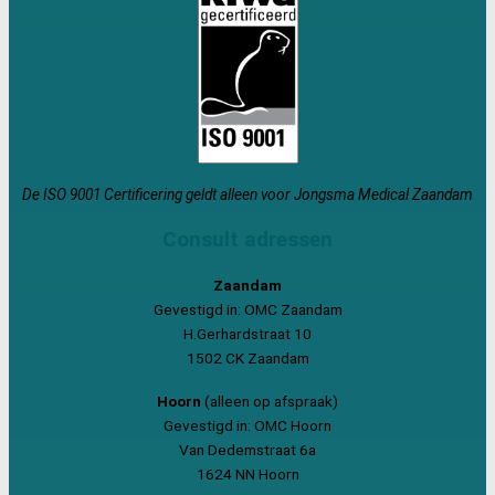
De ISO 9001 Certificering geldt alleen voor Jongsma Medical Zaandam
Consult adressen
Zaandam
Gevestigd in: OMC Zaandam
H.Gerhardstraat 10
1502 CK Zaandam
Hoorn
(alleen op afspraak)
Gevestigd in: OMC Hoorn
Van Dedemstraat 6a
1624 NN Hoorn