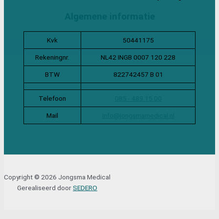
Algemene informatie
Kvk
50441175
Rekeningnr.
NL42 INGB 0007 120 228
BTW
822742457 B 01
Telefoon
085 - 489 15 00
Mail
info@jongsmamedical.nl
Copyright © 2026 Jongsma Medical
Gerealiseerd door
SEDERO