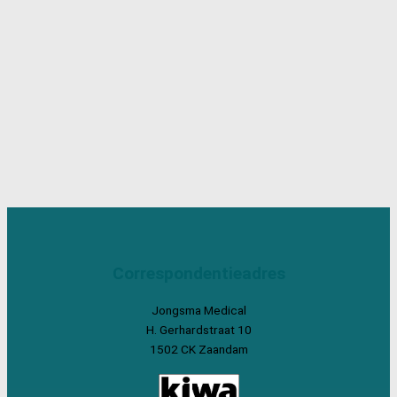
Correspondentieadres
Jongsma Medical
H. Gerhardstraat 10
1502 CK Zaandam