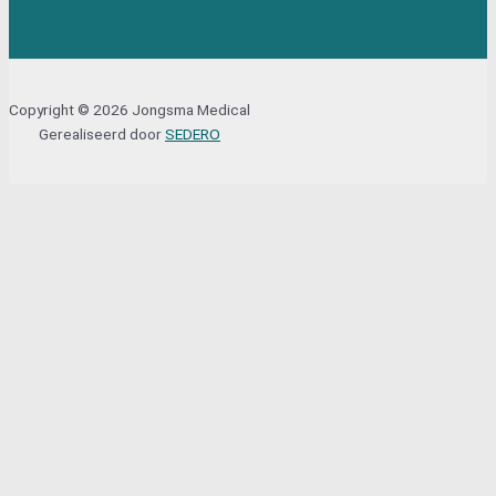
Copyright © 2026 Jongsma Medical
Gerealiseerd door
SEDERO
Sluit
Lettertype formaat aanpassen
A-
A+
Wis cookies
Inverteer de kleuren
Sluit