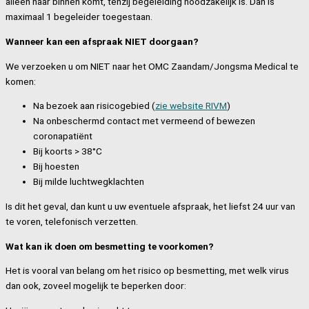
alleen naar binnen komt, tenzij begeleiding noodzakelijk is. Dan is
maximaal 1 begeleider toegestaan.
Wanneer kan een afspraak NIET doorgaan?
We verzoeken u om NIET naar het OMC Zaandam/Jongsma Medical te
komen:
Na bezoek aan risicogebied (
zie website RIVM
)
Na onbeschermd contact met vermeend of bewezen
coronapatiënt
Bij koorts > 38°C
Bij hoesten
Bij milde luchtwegklachten
Is dit het geval, dan kunt u uw eventuele afspraak, het liefst 24 uur van
te voren, telefonisch verzetten.
Wat kan ik doen om besmetting te voorkomen?
Het is vooral van belang om het risico op besmetting, met welk virus
dan ook, zoveel mogelijk te beperken door: