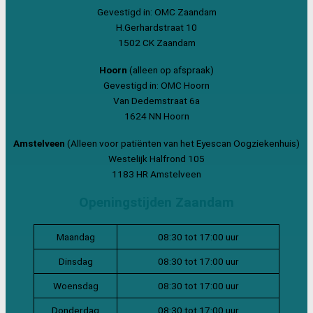
Gevestigd in: OMC Zaandam
H.Gerhardstraat 10
1502 CK Zaandam
Hoorn
(alleen op afspraak)
Gevestigd in: OMC Hoorn
Van Dedemstraat 6a
1624 NN Hoorn
Amstelveen
(Alleen voor patiënten van het Eyescan Oogziekenhuis)
Westelijk Halfrond 105
1183 HR Amstelveen
Openingstijden Zaandam
Maandag
08:30 tot 17:00 uur
Dinsdag
08:30 tot 17:00 uur
Woensdag
08:30 tot 17:00 uur
Donderdag
08:30 tot 17:00 uur