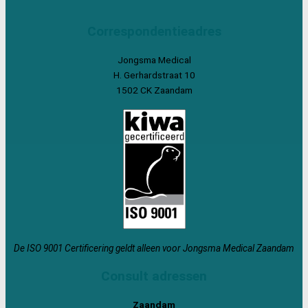
Correspondentieadres
Jongsma Medical
H. Gerhardstraat 10
1502 CK Zaandam
De ISO 9001 Certificering geldt alleen voor Jongsma Medical Zaandam
Consult adressen
Zaandam