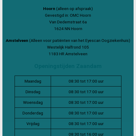
Hoorn
(alleen op afspraak)
Gevestigd in: OMC Hoorn
Van Dedemstraat 6a
1624 NN Hoorn
Amstelveen
(Alleen voor patiënten van het Eyescan Oogziekenhuis)
Westelijk Halfrond 105
1183 HR Amstelveen
Openingstijden Zaandam
Maandag
08:30 tot 17:00 uur
Dinsdag
08:30 tot 17:00 uur
Woensdag
08:30 tot 17:00 uur
Donderdag
08:30 tot 17:00 uur
Vrijdag
08:30 tot 17:00 uur
08:30 tot 16:00 uur