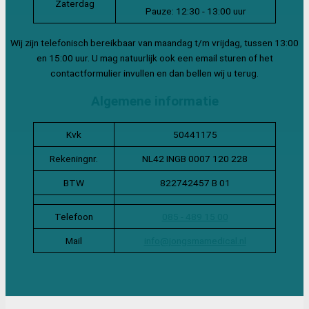
Zaterdag
Pauze: 12:30 - 13:00 uur
Wij zijn telefonisch bereikbaar van maandag t/m vrijdag, tussen 13:00
en 15:00 uur. U mag natuurlijk ook een email sturen of het
contactformulier invullen en dan bellen wij u terug.
Algemene informatie
Kvk
50441175
Rekeningnr.
NL42 INGB 0007 120 228
BTW
822742457 B 01
Telefoon
085 - 489 15 00
Mail
info@jongsmamedical.nl