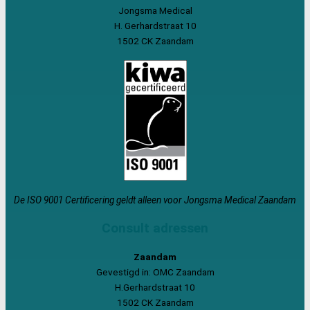
Jongsma Medical
H. Gerhardstraat 10
1502 CK Zaandam
De ISO 9001 Certificering geldt alleen voor Jongsma Medical Zaandam
Consult adressen
Zaandam
Gevestigd in: OMC Zaandam
H.Gerhardstraat 10
1502 CK Zaandam