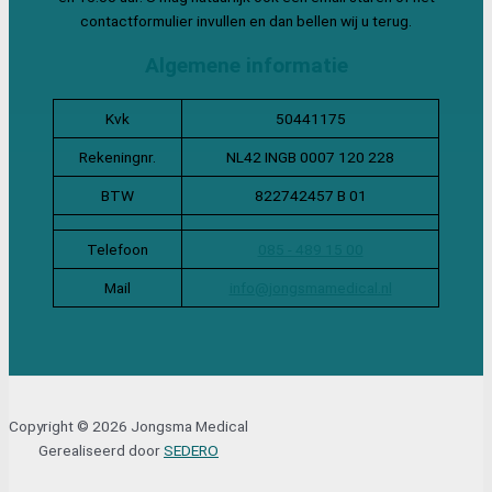
contactformulier invullen en dan bellen wij u terug.
Algemene informatie
Kvk
50441175
Rekeningnr.
NL42 INGB 0007 120 228
BTW
822742457 B 01
Telefoon
085 - 489 15 00
Mail
info@jongsmamedical.nl
Copyright © 2026 Jongsma Medical
Gerealiseerd door
SEDERO