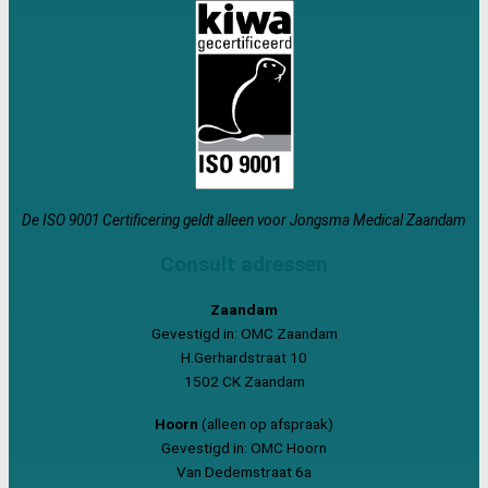
De ISO 9001 Certificering geldt alleen voor Jongsma Medical Zaandam
Consult adressen
Zaandam
Gevestigd in: OMC Zaandam
H.Gerhardstraat 10
1502 CK Zaandam
Hoorn
(alleen op afspraak)
Gevestigd in: OMC Hoorn
Van Dedemstraat 6a