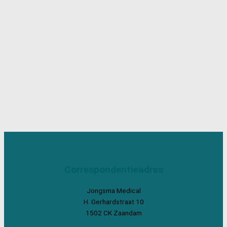
Correspondentieadres
Jongsma Medical
H. Gerhardstraat 10
1502 CK Zaandam